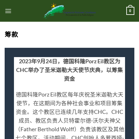
跳
到
0
内
容
筹款
2023年9月24日，德国科隆Porz Eil教区为
CHC举办了圣米迦勒大天使节庆典，以筹集
资金
德国科隆Porz Eil教区每年庆祝圣米迦勒大天
使节，在这期间为各种社会事业和项目筹集
资金。这个教区已连续几年支持CHC。CHC
成员、教区负责人贝特霍尔德·沃尔夫神父
（Father Berthold Wolff）负责该教区及其他
七个教区。活动期间，CHC创始人多萝西娅·