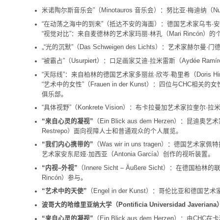
米诺陶尔斯音乐会”（Minotauros 音乐会）：努比亚·梅迪纳（Nub
“在动荡之海中的到来”（抵达不安的海面）：德国艺术家乌韦·安德斯
“视觉对比”：来自麦德林的艺术家玛丽·林孔（Mari Rincón）
„“光的沉默”（Das Schweigen des Lichts）：艺术家赫尔曼
“被霸占”（Usurpiert）：口足画家艾迪·拉米雷斯（Aydée Ra
“天际线”：来自柏林的德国艺术家多丽丝·欣岑·勒里希（Doris Hinz
“艺术中的女性”（Frauen in der Kunst）：四位与CHC
俱乐部。
“具体视野”（Konkrete Vision）：布卡拉曼加艺术家拉奎尔·拉米
“来自心灵的凝视”
（Ein Blick aus dem Herzen）：昆迪奥
Restrepo）面向视障人士和普通观众的个人展览。
“我们内心携带的”
（Was wir in uns tragen）：德国艺术
艺术家安东尼娅·加西亚（Antonia García）创作的视听装置。
“内视–外视”
（Innere Sicht – Äußere Sicht）：在德
Rincón）参与。
“艺术中的天使”
（Engel in der Kunst）：哥伦比亚和德国
波哥大的哈维里亚纳大学（Pontificia Universidad Jave
“来自心灵的凝视”
（Ein Blick aus dem Herzen）：由