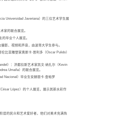
cia Universidad Javeriana）的三位艺术学生展
美国艺术家的联合展览。
艺术生的毕业个人展览。
，包含摄影、视频和声音，由波哥大学生参与。
隆的哥伦比亚雕塑家奥斯卡·普利多（Oscar Pulido）
rbanen Wandel）：洪都拉斯艺术家凯文·纳扎尔（Kevin
drea Umaña）的联合展览。
sidad Nacional）毕业生安赫丽卡·查帕罗
斯（César López）的个人展览，展示其新水彩作
会阶层的民众和艺术爱好者，他们对美术充满热