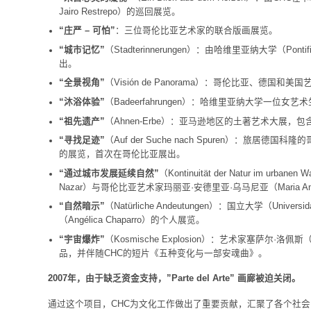
Jairo Restrepo）的巡回展览。
“庄严 – 可怕”
：三位哥伦比亚艺术家的联合版画展览。
“城市记忆”
（Stadterinnerungen）：由哈维里亚纳大学（Pontifi
出。
“全景视角”
（Visión de Panorama）：哥伦比亚、德国和
“沐浴体验”
（Badeerfahrungen）：哈维里亚纳大学一位女
“祖先遗产”
（Ahnen-Erbe）：亚马逊地区的土著艺术大展
“寻找足迹”
（Auf der Suche nach Spuren）：旅居德国科
的展览，首次在哥伦比亚展出。
“通过城市发展延续自然”
（Kontinuität der Natur im u
Nazar）与哥伦比亚艺术家玛丽亚·安德里亚·乌马尼亚（Maria An
“自然暗示”
（Natürliche Andeutungen）：国立大学（Univer
（Angélica Chaparro）的个人展览。
“宇宙爆炸”
（Kosmische Explosion）：艺术家塞萨尔·洛佩
品，并伴随CHC的短片《五种变化与一部安魂曲》。
2007年，由于缺乏资金支持，”Parte del Arte” 画廊被迫关闭。
通过这个项目，CHC为文化工作做出了重要贡献，汇聚了各个社