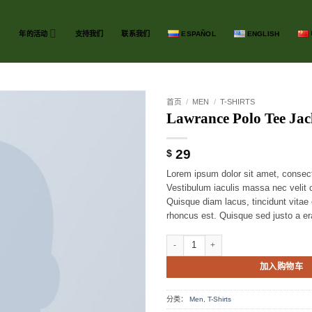
年的活动
支持我们
联系我们
ESPAÑOL
ENGLISH
首页
/
MEN
/
T-SHIRTS
Lawrance Polo Tee Jac
Add to
wishlist
29
$
Lorem ipsum dolor sit amet, consecte
Vestibulum iaculis massa nec velit
Quisque diam lacus, tincidunt vitae e
rhoncus est. Quisque sed justo a era
Lawrance Polo Tee Jack & Jones 数量
加入购物车
分类：
Men
,
T-Shirts