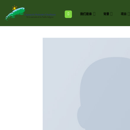
跳
到
内
我们是谁
背景
项目
容