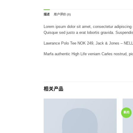
描述
用户评价 (0)
Lorem ipsum dolor sit amet, consectetur adipiscing e
Quisque sed justo a erat lobortis gravida. Suspendiss
Lawrance Polo Tee NOK 249, Jack & Jones – NE
Marfa authentic High Life veniam Carles nostrud, p
相关产品
Add to
新的
wishlist