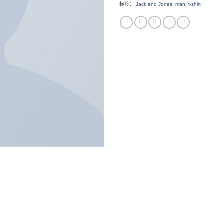
标签：
Jack and Jones
,
man
,
t-shirt