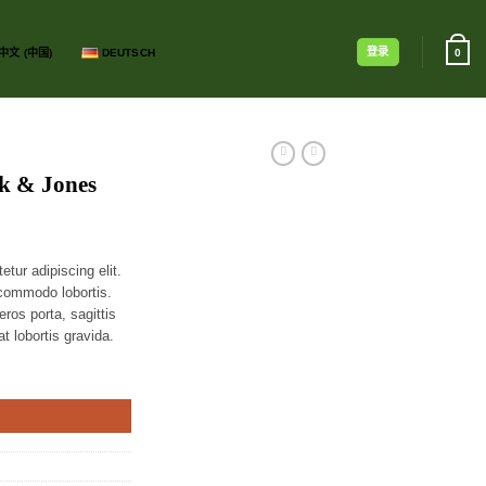
登录
中文 (中国)
DEUTSCH
0
k & Jones
tur adipiscing elit.
 commodo lobortis.
ros porta, sagittis
t lobortis gravida.