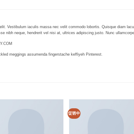
lit. Vestibulum iaculis massa nec velit commodo lobortis. Quisque diam lacus,
e nibh neque, hendrerit vel nisi at, ultrices adipiscing justo. Nunc ullamcorper
LLY.COM
ickled meggings assumenda fingerstache keffiyeh Pinterest.
Add to
Add
促销中
wishlist
wish