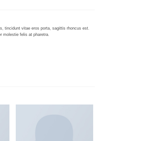
 tincidunt vitae eros porta, sagittis rhoncus est.
 molestie felis at pharetra.
 to
Add to
list
wishlist