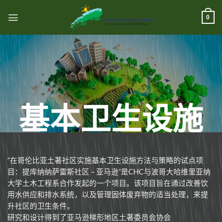
跳
到
0
内
容
基本卫生设施
“在哥伦比亚土著社区实施基本卫生设施方法与策略的试点项
目：提库纳纳萨雷斯社区 – 亚马逊”是CHC与波哥大哈维里亚纳
大学土木工程系合作发起的一个项目。该项目旨在通过改善饮
用水供应和排水系统，以及管理固体废弃物的适当处理，来提
升社区的卫生条件。
研究和设计得到了亚马逊梯形地区土著委员会协会