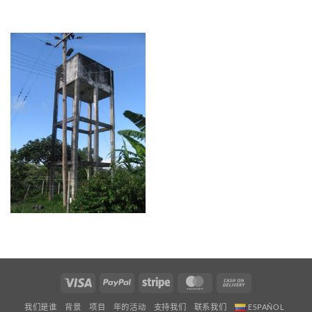
Visa
PayPal
Stripe
MasterCard
Cash
On
我们是谁
背景
项目
年的活动
支持我们
联系我们
ESPAÑOL
Delivery