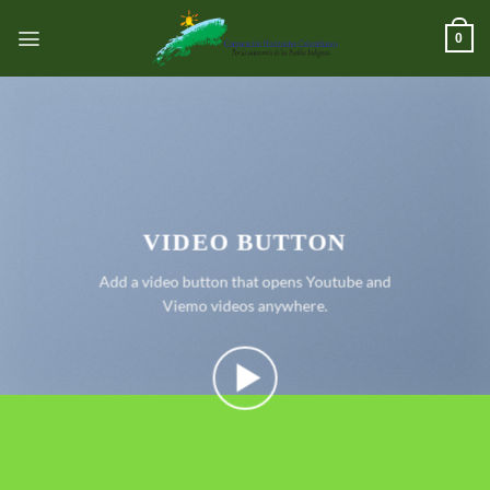
跳
到
0
内
容
VIDEO BUTTON
Add a video button that opens Youtube and
Viemo videos anywhere.