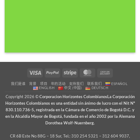
Visa
PayPal
Stripe
MasterCard
Cash
On
我们是谁
背景
项目
年的活动
支持我们
联系我们
ESPAÑOL
Delivery
ENGLISH
中文 (中国)
DEUTSCH
Copyright 2026 ©
Corporacion Horizontes ColombianosLa Corporación
Horizontes Colombianos es una entidad sin ánimo de lucro con el Nit Nº
830.110.736-5, registrada en la Cámara de Comercio de Bogotá D.C. y
en la Alcaldía Mayor de Bogotá, fundada en el año 2002 por la Alemana
Dorothea Wolf-Nuernberg.
CR 6B Este No 88G – 18 Sur, Tel.: 310 254 5321 – 312 604 9037,