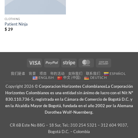
CLOTHING
Patient Ninja
$
29
Visa
PayPal
Stripe
MasterCard
Cash
On
我们是谁
背景
项目
年的活动
支持我们
联系我们
ESPAÑOL
Delivery
ENGLISH
中文 (中国)
DEUTSCH
Copyright 2026 ©
Corporacion Horizontes ColombianosLa Corporación
Horizontes Colombianos es una entidad sin ánimo de lucro con el Nit Nº
830.110.736-5, registrada en la Cámara de Comercio de Bogotá D.C. y
en la Alcaldía Mayor de Bogotá, fundada en el año 2002 por la Alemana
Dorothea Wolf-Nuernberg.
CR 6B Este No 88G – 18 Sur, Tel.: 310 254 5321 – 312 604 9037,
Bogotá D.C. – Colombia