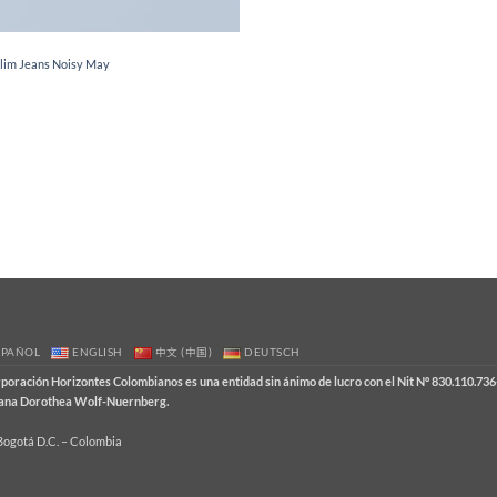
lim Jeans Noisy May
SPAÑOL
ENGLISH
中文 (中国)
DEUTSCH
ración Horizontes Colombianos es una entidad sin ánimo de lucro con el Nit Nº 830.110.736-
emana Dorothea Wolf-Nuernberg.
 Bogotá D.C. – Colombia