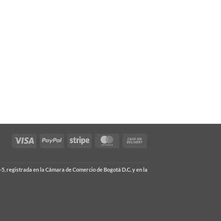
Visa
PayPal
Stripe
MasterCard
Cash
On
Delivery
5, registrada en la Cámara de Comercio de Bogotá D.C. y en la