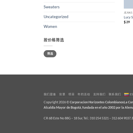
Sweaters
JEANS
Uncategorized
Lucy S
$
29
Women
按价格筛选
最
最
低
高
筛选
价
价
格
格
我们是谁
背景
项目
年的活动
支持我们
联系我们
E
Copyright 2026 ©
Corporacion Horizontes ColombianosLa Corpo
Alcaldía Mayor de Bogotá, fundada en el año 2002 por la Al
CR 6B Este No 88G – 18 Sur, Tel.: 310 254 5321 – 312 604 9037,